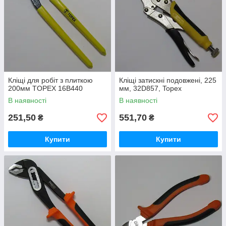
Кліщі для робіт з плиткою
Кліщі затискні подовжені, 225
200мм TOPEX 16В440
мм, 32D857, Topex
В наявності
В наявності
251,50
551,70
₴
₴
Купити
Купити