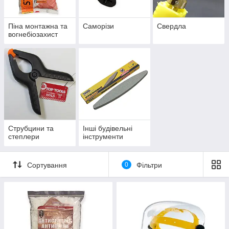
Піна монтажна та
Саморізи
Свердла
вогнебіозахист
Струбцини та
Інші будівельні
степлери
інструменти
Сортування
0
Фільтри