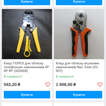
Купити
Купити
Кліщі TOPEX для обтиску
Кліщі для обтиску втулкових
телефонних наконечників 4P
наконечників Neo Tools (01-
6P 8P (32D409)
507)
В наявності
В наявності
542,20
1 806,50
₴
₴
Купити
Купити