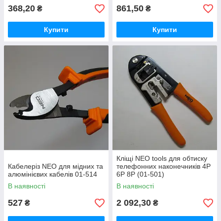
368,20
861,50
₴
₴
Купити
Купити
Кліщі NEO tools для обтиску
Кабелеріз NEO для мідних та
телефонних наконечників 4P
алюмінієвих кабелів 01-514
6P 8P (01-501)
В наявності
В наявності
527
2 092,30
₴
₴