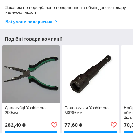
Законом не передбачено повернення та обмін даного товару
належної якості
Всі умови повернення
Подібні товари компанії
Довгогубці Yoshimoto
Подовжувач Yoshimoto
Набі
200мм
M8*66мм
обм
2шт.
282,40
77,60
70,
₴
₴