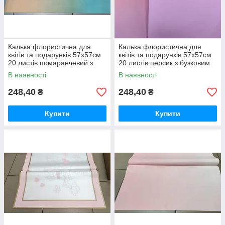
Калька флористична для
Калька флористична для
квітів та подарунків 57х57см
квітів та подарунків 57х57см
20 листів помаранчевий з
20 листів персик з бузковим
морською хвилею
В наявності
В наявності
248,40
248,40
₴
₴
Купити
Купити