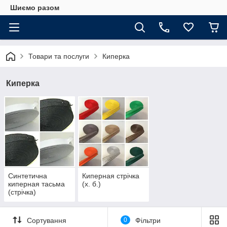
Шиємо разом
Товари та послуги
Киперка
Киперка
Синтетична
Киперная стрічка
киперная тасьма
(х. б.)
(стрічка)
Сортування
0
Фільтри