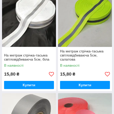
На метраж стрічка-тасьма
На метраж стрічка-тасьма
світловідбиваюча 5см,
світловідбиваюча 5см, біла
салатова
В наявності
В наявності
15,80
15,80
₴
₴
Купити
Купити