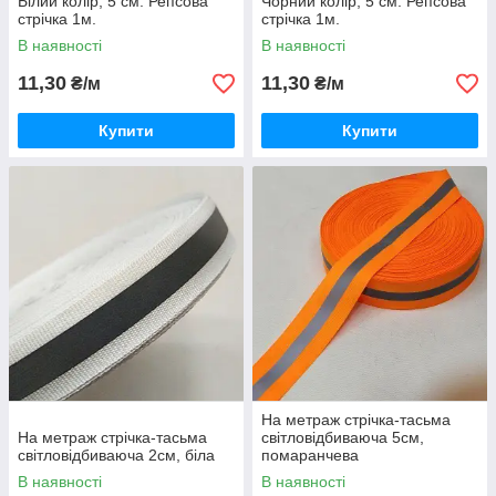
Білий колір, 5 см. Репсова
Чорний колір, 5 см. Репсова
стрічка 1м.
стрічка 1м.
В наявності
В наявності
11,30
11,30
₴/м
₴/м
Купити
Купити
На метраж стрічка-тасьма
На метраж стрічка-тасьма
світловідбиваюча 5см,
світловідбиваюча 2см, біла
помаранчева
В наявності
В наявності