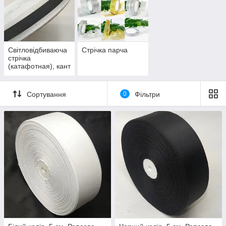
Світловідбиваюча
Стрічка парча
стрічка
(катафотная), кант
світловідбиваючий
Сортування
0
Фільтри