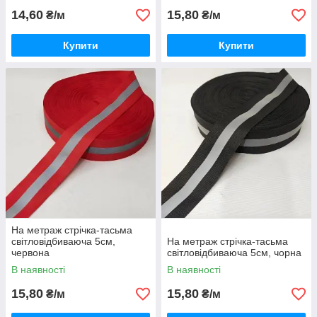
14,60
15,80
₴/м
₴/м
Купити
Купити
На метраж стрічка-тасьма
світловідбиваюча 5см,
На метраж стрічка-тасьма
червона
світловідбиваюча 5см, чорна
В наявності
В наявності
15,80
15,80
₴/м
₴/м