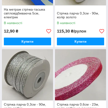
На метраж стрічка-тасьма
світловідбиваюча 5см,
Стрічка парча 0,3см - 90м,
електрик
колір золото
В наявності
В наявності
12,90
115,30
₴
₴/рулон
Купити
Купити
Стрічка парча 0,3см - 90м,
Стрічка парча 0,6см - 23м,