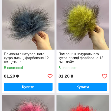
Помпони з натурального
Помпони з натурального
хутра лисиці фарбоване 12
хутра лисиці фарбоване 12
см - джинс
см - лайм
В наявності
В наявності
81,20
81,20
₴
₴
Купити
Купити