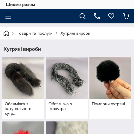
Шиємо разом
Товари та послуги
Хутряні вироби
Хутряні вироби
Облямівка з
Облямівка з
Помпони хутряні
натурального
екохутра
хутра