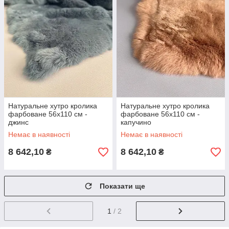
Натуральне хутро кролика
Натуральне хутро кролика
фарбоване 56х110 см -
фарбоване 56х110 см -
джинс
капучино
Немає в наявності
Немає в наявності
8 642,10
8 642,10
₴
₴
Показати ще
1
/ 2