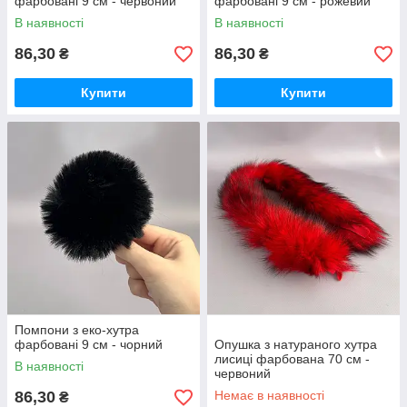
фарбовані 9 см - червоний
фарбовані 9 см - рожевий
В наявності
В наявності
86,30
86,30
₴
₴
Купити
Купити
Помпони з еко-хутра
фарбовані 9 см - чорний
Опушка з натураного хутра
лисиці фарбована 70 см -
В наявності
червоний
86,30
Немає в наявності
₴