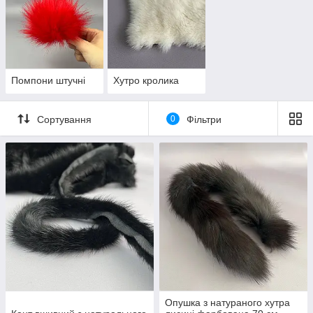
Помпони штучні
Хутро кролика
Сортування
0
Фільтри
Опушка з натураного хутра