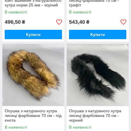
Кант вшивний з натурального
лисиці фарбована 70 см -
хутра норки 25 мм - чорний
графіт
В наявності
В наявності
496,50
543,40
₴
₴
Купити
Купити
Опушка з натураного хутра
Опушка з натураного хутра
лисиці фарбована 70 см - під
лисиці фарбована 70 см -
єнота
чорний
В наявності
В наявності