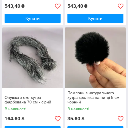
543,40
543,40
₴
₴
Купити
Купити
Помпони з натурального
Опушка з еко-хутра
хутра кролика на нитці 5 см -
фарбована 70 см - сірий
чорний
В наявності
В наявності
164,60
35,60
₴
₴