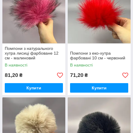
Помпони з натурального
хутра лисиці фарбоване 12
Помпони з еко-хутра
см - малиновий
фарбовані 10 см - червоний
В наявності
В наявності
81,20
71,20
₴
₴
Купити
Купити