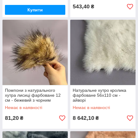
543,40
₴
Купити
Помпони з натурального
Натуральне хутро кролика
хутра лисиці фарбоване 12
фарбоване 56х110 см -
см - бежевий з чорним
айворі
Немає в наявності
Немає в наявності
81,20
8 642,10
₴
₴