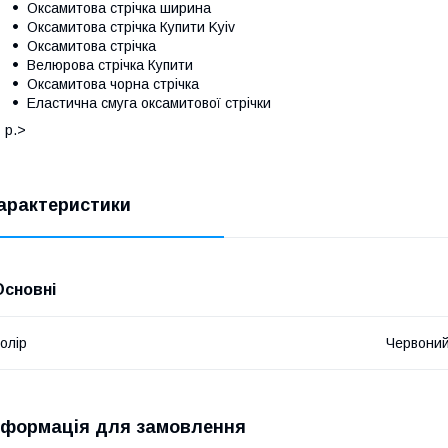
Оксамитова стрічка ширина
Оксамитова стрічка Купити Kyiv
Оксамитова стрічка
Велюрова стрічка Купити
Оксамитова чорна стрічка
Еластична смуга оксамитової стрічки
 p.>
арактеристики
Основні
олір
Червони
нформація для замовлення