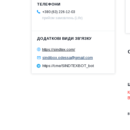
+380 (63) 226-12-03
прийом замовлень (Life)
https://sindtex.com/
sindibox.odessa@gmail.com
https://t.me/SINDTEXBOT_bot
Ц
К
В
в