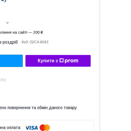
лення на сайті — 200 ₴
в роздріб
Код:
О2С4-8043
Купити з
ife)
ено повернення та обмін даного товару