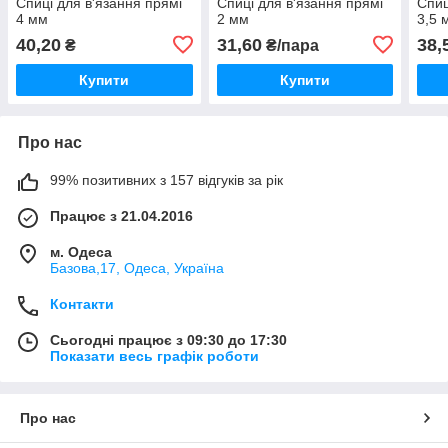
Спиці для в'язання прямі
Спиці для в'язання прямі
Спиц
4 мм
2 мм
3,5 
40,20
31,60
38,
₴
₴/пара
Купити
Купити
Про нас
99% позитивних з 157 відгуків за рік
Працює з 21.04.2016
м. Одеса
Базова,17, Одеса, Україна
Контакти
Сьогодні працює з 09:30 до 17:30
Показати весь графік роботи
Про нас