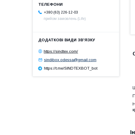
+380 (63) 226-12-03
прийом замовлень (Life)
https://sindtex.com/
sindibox.odessa@gmail.com
https://t.me/SINDTEXBOT_bot
Ц
П
Н
к
І