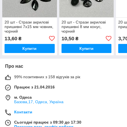
20 шт - Стрази акрилові
20 шт - Стрази акрилові
20 ш
пришивні 7х15 мм човник,
пришивні 8 мм конус,
приш
чорний
чорний
13,60
10,50
3,7
₴
₴
Купити
Купити
Про нас
99% позитивних з 158 відгуків за рік
Працює з 21.04.2016
м. Одеса
Базова,17, Одеса, Україна
Контакти
Сьогодні працює з 09:30 до 17:30
Показати весь графік роботи