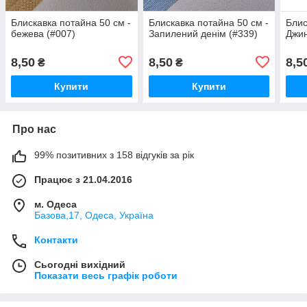
Блискавка потайна 50 см -
Блискавка потайна 50 см -
Блис
бежева (#007)
Запилений денім (#339)
Джин
8,50
8,50
8,5
₴
₴
Купити
Купити
Про нас
99% позитивних з 158 відгуків за рік
Працює з 21.04.2016
м. Одеса
Базова,17, Одеса, Україна
Контакти
Сьогодні вихідний
Показати весь графік роботи