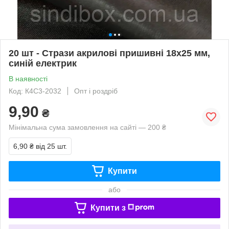
20 шт - Стрази акрилові пришивні 18х25 мм,
синій електрик
В наявності
Код: К4С3-2032
Опт і роздріб
9,90
₴
Мінімальна сума замовлення на сайті — 200 ₴
6,90 ₴
від 25 шт.
Купити
або
Купити з