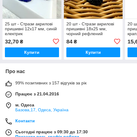
25 шт - Стрази акрилові
20 шт - Стрази акрилові
20 ш
пришивні 12х17 мм, синій
пришивні 18х25 мм,
приш
електрик
чорний рефлений
крап
32,70
84
15,
₴
₴
Купити
Купити
Про нас
99% позитивних з 157 відгуків за рік
Працює з 21.04.2016
м. Одеса
Базова,17, Одеса, Україна
Контакти
Сьогодні працює з 09:30 до 17:30
Показати весь графік роботи