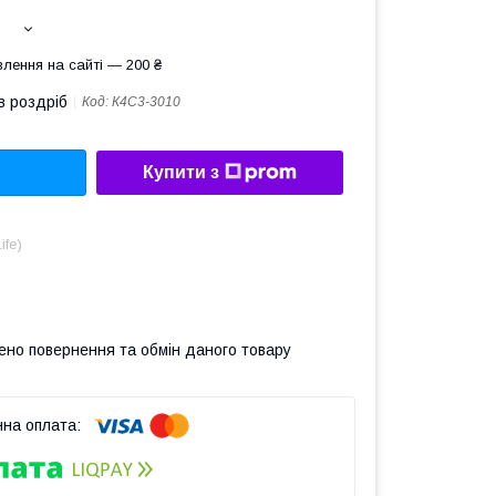
лення на сайті — 200 ₴
в роздріб
Код:
К4С3-3010
Купити з
ife)
ено повернення та обмін даного товару