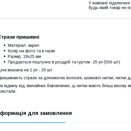
У компанії підключені
будь-який товар не п
Стрази пришивні
Матеріал:
акрил
Колір на фото та в назві
Размір: 18х25 мм
Продається поштучно в роздріб та гуртом -25 уп (500 шт)
іна вказана на 1 уп - 20 шт
ришивають стрази за допомогою волосіні, шовкової нитки, нитки д
а відміну від звичайних бавовняних, ці нитки мають більш високу м
ристали.
нформація для замовлення