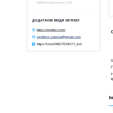
прийом замовлень (Life)
https://sindtex.com/
sindibox.odessa@gmail.com
https://t.me/SINDTEXBOT_bot
Ц
П
Н
к
І