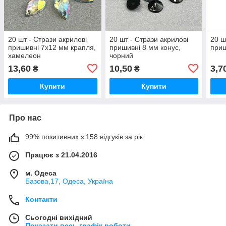
20 шт - Стрази акрилові
20 шт - Стрази акрилові
20 ш
пришивні 7х12 мм крапля,
пришивні 8 мм конус,
приш
хамелеон
чорний
13,60
10,50
3,7
₴
₴
Купити
Купити
Про нас
99% позитивних з 158 відгуків за рік
Працює з 21.04.2016
м. Одеса
Базова,17, Одеса, Україна
Контакти
Сьогодні вихідний
Показати весь графік роботи