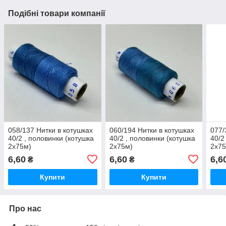
Подібні товари компанії
058/137 Нитки в котушках
060/194 Нитки в котушках
077/
40/2 , половинки (котушка
40/2 , половинки (котушка
40/2
2х75м)
2х75м)
2х75
6,60
6,60
6,6
₴
₴
Купити
Купити
Про нас