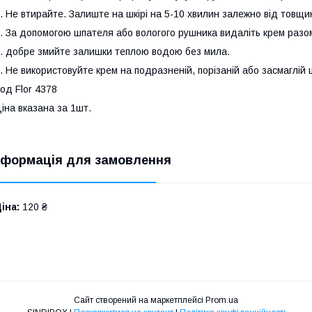
. Не втирайте. Залиште на шкірі на 5-10 хвилин залежно від товщи
. За допомогою шпателя або вологого рушника видаліть крем разом
. добре змийте залишки теплою водою без мила.
. Не використовуйте крем на подразненій, порізаній або засмаглій ш
од Flor 4378
іна вказана за 1шт.
нформація для замовлення
іна:
120 ₴
Сайт створений на маркетплейсі
Prom.ua