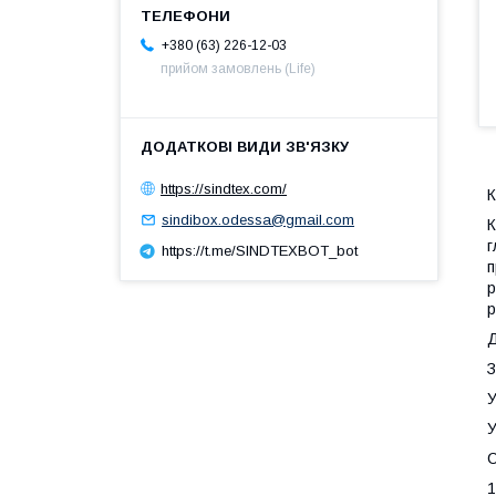
+380 (63) 226-12-03
прийом замовлень (Life)
https://sindtex.com/
К
sindibox.odessa@gmail.com
К
г
https://t.me/SINDTEXBOT_bot
п
р
р
Д
З
У
У
С
1