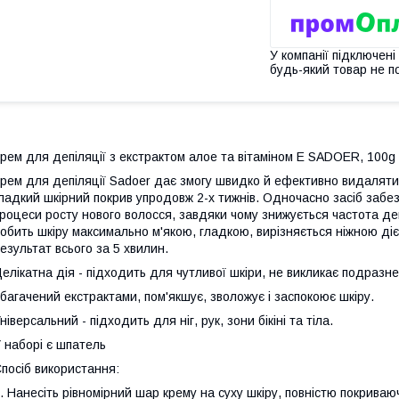
У компанії підключені
будь-який товар не п
рем для депіляції з екстрактом алое та вітаміном E SADOER, 100g
рем для депіляції Sadoer дає змогу швидко й ефективно видаляти 
ладкий шкірний покрив упродовж 2-х тижнів. Одночасно засіб забе
роцеси росту нового волосся, завдяки чому знижується частота де
обить шкіру максимально м'якою, гладкою, вирізняється ніжною ді
езультат всього за 5 хвилин.
елікатна дія - підходить для чутливої шкіри, не викликає подразне
багачений екстрактами, пом'якшує, зволожує і заспокоює шкіру.
ніверсальний - підходить для ніг, рук, зони бікіні та тіла.
 наборі є шпатель
посіб використання:
. Нанесіть рівномірний шар крему на суху шкіру, повністю покриваю