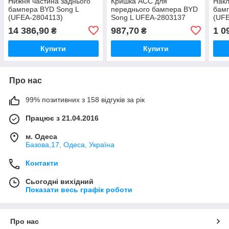
Нижня частина заднього
Кришка ACC для
Накл
бампера BYD Song L
переднього бампера BYD
бамп
(UFEA-2804113)
Song L UFEA-2803137
(UF
14 386,90
987,70
1 0
₴
₴
Купити
Купити
Про нас
99% позитивних з 158 відгуків за рік
Працює з 21.04.2016
м. Одеса
Базова,17, Одеса, Україна
Контакти
Сьогодні вихідний
Показати весь графік роботи
Про нас