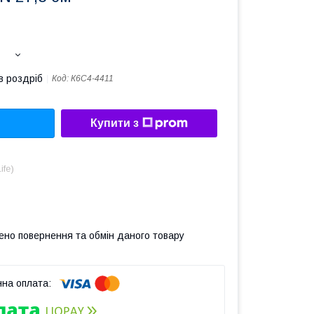
в роздріб
Код:
К6С4-4411
Купити з
ife)
ено повернення та обмін даного товару