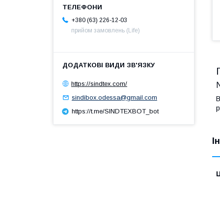
+380 (63) 226-12-03
прийом замовлень (Life)
https://sindtex.com/
sindibox.odessa@gmail.com
В
р
https://t.me/SINDTEXBOT_bot
І
Ц