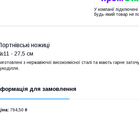
У компанії підключені
будь-який товар не п
Портнівські ножиці
№11 - 27,5 см
иготовлені з нержавіючої високоякісної сталі та мають гарне зат
укоділля.
нформація для замовлення
іна:
794,50 ₴