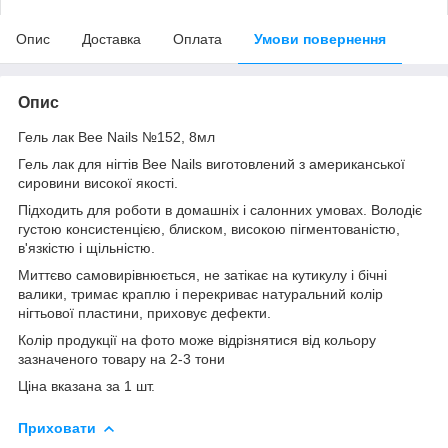
Опис
Доставка
Оплата
Умови повернення
Опис
Гель лак Bee Nails №152, 8мл
Гель лак для нігтів Bee Nails виготовлений з американської
сировини високої якості.
Підходить для роботи в домашніх і салонних умовах. Володіє
густою консистенцією, блиском, високою пігментованістю,
в'язкістю і щільністю.
Миттєво самовирівнюється, не затікає на кутикулу і бічні
валики, тримає краплю і перекриває натуральний колір
нігтьової пластини, приховує дефекти.
Колір продукції на фото може відрізнятися від кольору
зазначеного товару на 2-3 тони
Ціна вказана за 1 шт.
Приховати