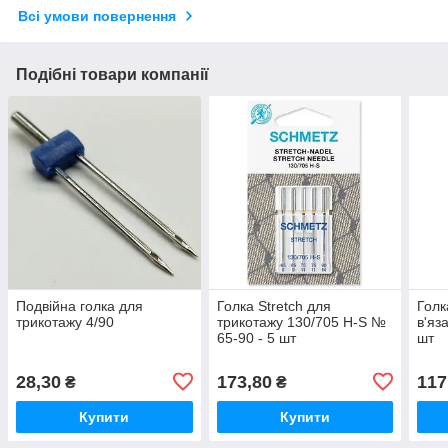
Всі умови повернення
Подібні товари компанії
Подвійна голка для
Голка Stretch для
Голк
трикотажу 4/90
трикотажу 130/705 H-S №
в'яз
65-90 - 5 шт
шт
28,30
173,80
117
₴
₴
Купити
Купити