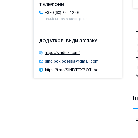
+380 (63) 226-12-03
прийом замовлень (Life)
Н
П
з
п
п
https://sindtex.com/
sindibox.odessa@gmail.com
https://t.me/SINDTEXBOT_bot
І
Ц