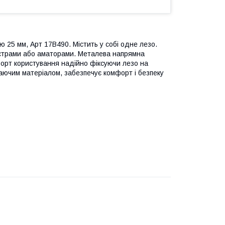
 25 мм, Арт 17В490. Містить у собі одне лезо.
йстрами або аматорами. Металева напрямна
форт користування надійно фіксуючи лезо на
заючим матеріалом, забезпечує комфорт і безпеку