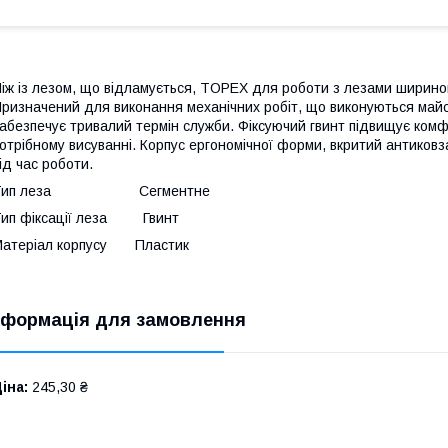
іж із лезом, що відламується, TOPEX для роботи з лезами шириною
ризначений для виконання механічних робіт, що виконуються ма
абезпечує тривалий термін служби. Фіксуючий гвинт підвищує ком
отрібному висуванні. Корпус ергономічної форми, вкритий антиков
ід час роботи.
Тип леза Сегментне
Тип фіксації леза Гвинт
Матеріал корпусу Пластик
нформація для замовлення
іна:
245,30 ₴