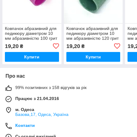
Ковпачок абразивний для
Ковпачок абразивний для
Ковп
педикюру діаметром 10
педикюру діаметром 10
педи
мм абразивністю 100 грит
мм абразивністю 120 грит
мм а
ліловий
зелений
кори
19,20
19,20
19,
₴
₴
Купити
Купити
Про нас
99% позитивних з 158 відгуків за рік
Працює з 21.04.2016
м. Одеса
Базова,17, Одеса, Україна
Контакти
Сьогодні вихідний