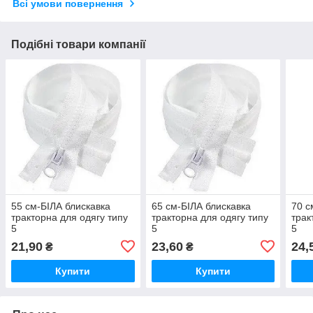
Всі умови повернення
Подібні товари компанії
55 см-БІЛА блискавка
65 см-БІЛА блискавка
70 с
тракторна для одягу типу
тракторна для одягу типу
трак
5
5
5
21,90
23,60
24,
₴
₴
Купити
Купити