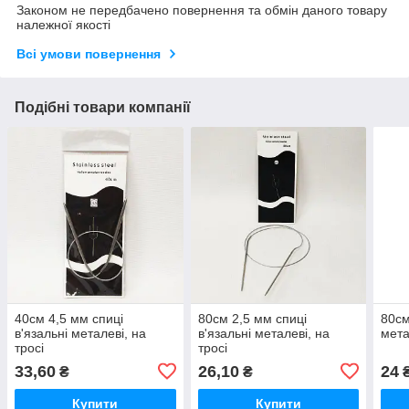
Законом не передбачено повернення та обмін даного товару
належної якості
Всі умови повернення
Подібні товари компанії
40см 4,5 мм спиці
80см 2,5 мм спиці
80см
в'язальні металеві, на
в'язальні металеві, на
мета
тросі
тросі
33,60
26,10
24
₴
₴
Купити
Купити