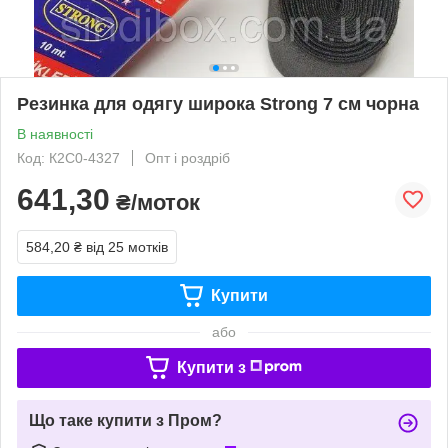
Резинка для одягу широка Strong 7 см чорна
В наявності
Код: К2С0-4327
Опт і роздріб
641,30
₴/моток
584,20 ₴
від 25 мотків
Купити
або
Купити з
Що таке купити з Пром?