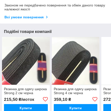
Законом не передбачено повернення та обмін даного товару
належної якості
Всі умови повернення
Подібні товари компанії
Резинка для одягу широка
Резинка для одягу широка
Рези
Strong 2 см чорна
Strong 4 см чорна
Stro
215,50
359,10
272
₴/моток
₴
Купити
Купити