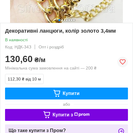
Декоративні ланцюги, колір золото 3,4мм
В наявності
Код: НДК-34З
Опт і роздріб
130,60
₴/м
Мінімальна сума замовлення на сайті — 200 ₴
112,30 ₴
від 10 м
Купити
або
Купити з
Що таке купити з Пром?