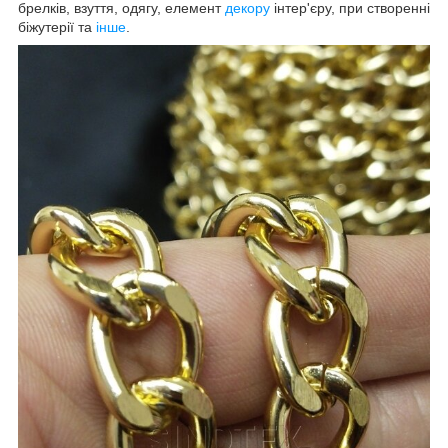
брелків, взуття, одягу, елемент
декору
інтер'єру, при створенні
біжутерії та
інше
.