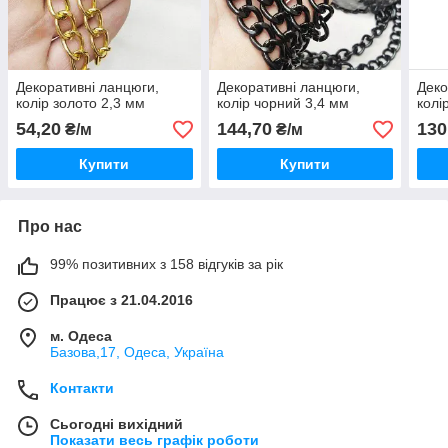
Декоративні ланцюги,
Декоративні ланцюги,
Деко
колір золото 2,3 мм
колір чорний 3,4 мм
колі
54,20
144,70
130
₴/м
₴/м
Купити
Купити
Про нас
99% позитивних з 158 відгуків за рік
Працює з 21.04.2016
м. Одеса
Базова,17, Одеса, Україна
Контакти
Сьогодні вихідний
Показати весь графік роботи