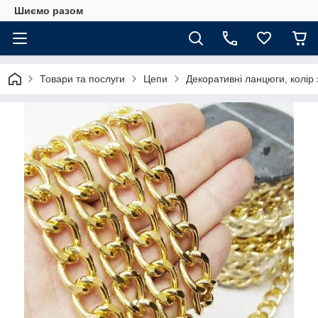
Шиємо разом
Товари та послуги
Цепи
Декоративні ланцюги, колір