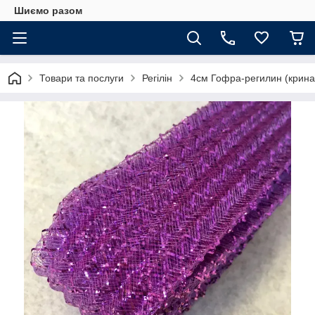
Шиємо разом
Товари та послуги
Регілін
4см Гофра-регилин (крина