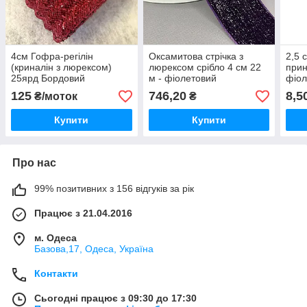
4см Гофра-регілін
Оксамитова стрічка з
2,5 
(криналін з люрексом)
люрексом срібло 4 см 22
прин
25ярд Бордовий
м - фіолетовий
фіол
125
746,20
8,5
₴/моток
₴
Купити
Купити
Про нас
99% позитивних з 156 відгуків за рік
Працює з 21.04.2016
м. Одеса
Базова,17, Одеса, Україна
Контакти
Сьогодні працює з 09:30 до 17:30