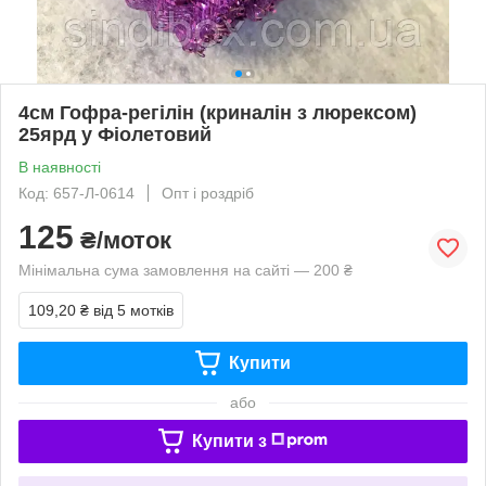
4см Гофра-регілін (криналін з люрексом)
25ярд у Фіолетовий
В наявності
Код: 657-Л-0614
Опт і роздріб
125
₴/моток
Мінімальна сума замовлення на сайті — 200 ₴
109,20 ₴
від 5 мотків
Купити
або
Купити з