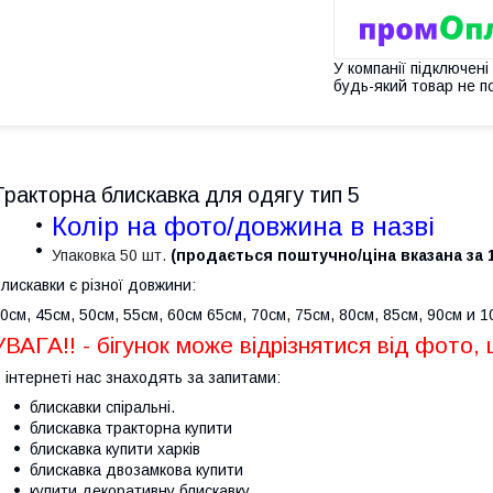
У компанії підключені
будь-який товар не п
Тракторна блискавка для одягу тип 5
Колір на фото/довжина в назві
Упаковка 50 шт.
(продається поштучно/
ціна вказана за 
лискавки є різної довжини:
0см, 45см, 50см, 55см, 60см 65см, 70см, 75см, 80см, 85см, 90см и 
УВАГА!! - бігунок може відрізнятися від фото, 
 інтернеті нас знаходять за запитами:
блискавки спіральні.
блискавка тракторна купити
блискавка купити харків
блискавка двозамкова купити
купити декоративну блискавку