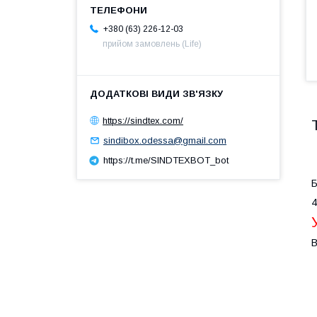
+380 (63) 226-12-03
прийом замовлень (Life)
https://sindtex.com/
sindibox.odessa@gmail.com
https://t.me/SINDTEXBOT_bot
Б
4
В