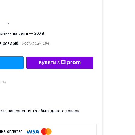
лення на сайті — 200 ₴
в роздріб
Код:
К4С2-4104
Купити з
ife)
ено повернення та обмін даного товару