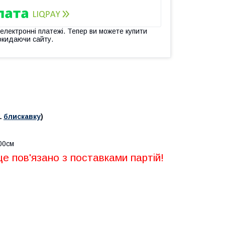
 електронні платежі. Тепер ви можете купити
окидаючи сайту.
1
блискавку
)
100см
це пов'язано з поставками партій!