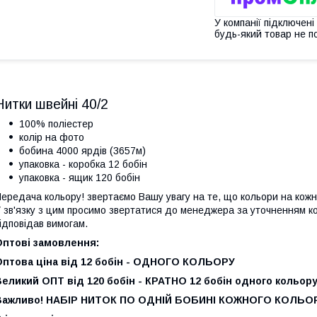
У компанії підключені
будь-який товар не п
Нитки швейні 40/2
100% поліестер
колір на фото
бобина 4000 ярдів (3657м)
упаковка - коробка 12 бобін
упаковка - ящик 120 бобін
ередача кольору! звертаємо Вашу увагу на те, що кольори на кожн
 зв'язку з цим просимо звертатися до менеджера за уточненням к
ідповідав вимогам.
Оптові замовлення:
Оптова ціна від 12 бобін - ОДНОГО КОЛЬОРУ
еликий ОПТ від 120 бобін - КРАТНО 12 бобін одного кольор
Важливо! НАБІР НИТОК ПО ОДНІЙ БОБИНІ КОЖНОГО КОЛЬОР