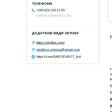
+380 (63) 226-12-03
прийом замовлень (Life)
https://sindtex.com/
sindibox.odessa@gmail.com
https://t.me/SINDTEXBOT_bot
П
У
в
В