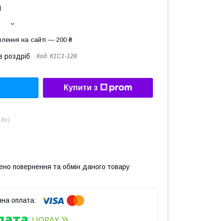
а
лення на сайті — 200 ₴
в роздріб
Код:
К1С1-128
Купити з
ife)
ено повернення та обмін даного товару