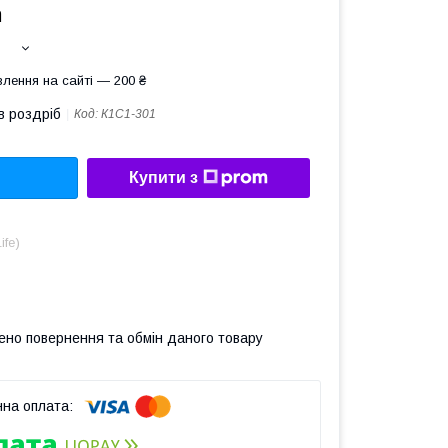
а
лення на сайті — 200 ₴
в роздріб
Код:
К1С1-301
Купити з
ife)
ено повернення та обмін даного товару