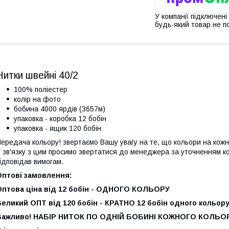
У компанії підключені
будь-який товар не п
Нитки швейні 40/2
100% поліестер
колір на фото
бобина 4000 ярдів (3657м)
упаковка - коробка 12 бобін
упаковка - ящик 120 бобін
ередача кольору! звертаємо Вашу увагу на те, що кольори на кожн
 зв'язку з цим просимо звертатися до менеджера за уточненням к
ідповідав вимогам.
Оптові замовлення:
Оптова ціна від 12 бобін - ОДНОГО КОЛЬОРУ
еликий ОПТ від 120 бобін - КРАТНО 12 бобін одного кольор
Важливо! НАБІР НИТОК ПО ОДНІЙ БОБИНІ КОЖНОГО КОЛЬОР