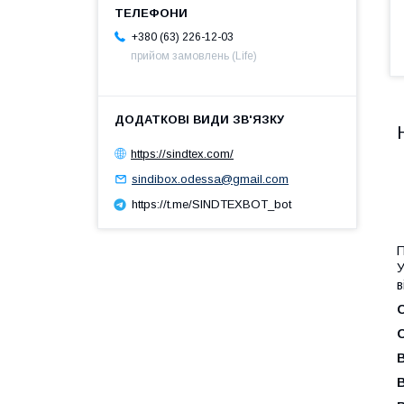
+380 (63) 226-12-03
прийом замовлень (Life)
https://sindtex.com/
sindibox.odessa@gmail.com
https://t.me/SINDTEXBOT_bot
П
У
в
В