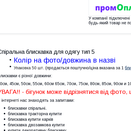
У компанії підключені
будь-який товар не п
Спіральна блискавка для одягу тип 5
Колір на фото/довжина в назві
Упаковка 50 шт.
(продається поштучно/
ціна вказана за 1
бл
лискавки є різної довжини:
0см, 45см, 50см, 55см, 60см 65см, 70см, 75см, 80см, 85см, 90см и 
УВАГА!! - бігунок може відрізнятися від фото, 
 інтернеті нас знаходять за запитами:
блискавки спіральні.
блискавка тракторна купити
блискавка купити харків
блискавка двозамкова купити
купити декоративну блискавку