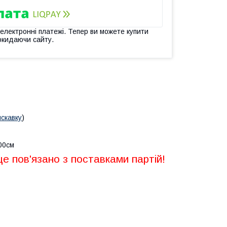
 електронні платежі. Тепер ви можете купити
окидаючи сайту.
искавку
)
100см
це пов'язано з поставками партій!