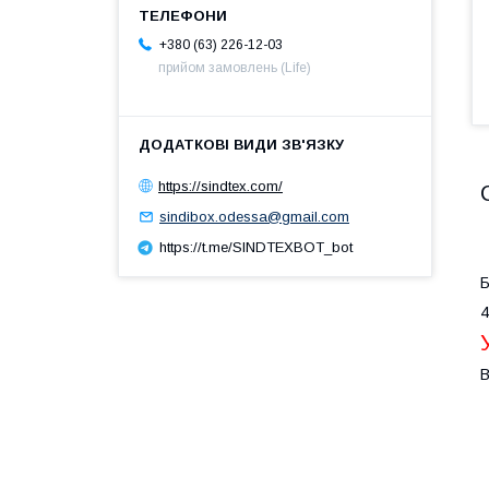
+380 (63) 226-12-03
прийом замовлень (Life)
https://sindtex.com/
sindibox.odessa@gmail.com
https://t.me/SINDTEXBOT_bot
Б
4
В