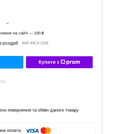
лення на сайті — 200 ₴
в роздріб
Код:
К4С2-1106
Купити з
ife)
ено повернення та обмін даного товару