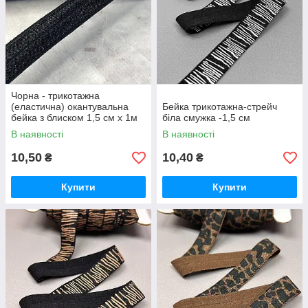
Чорна - трикотажна
(еластична) окантувальна
Бейка трикотажна-стрейч
бейка з блиском 1,5 см х 1м
біла смужка -1,5 см
В наявності
В наявності
10,50
10,40
₴
₴
Купити
Купити