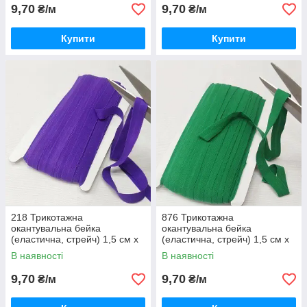
9,70
9,70
₴/м
₴/м
Купити
Купити
218 Трикотажна
876 Трикотажна
окантувальна бейка
окантувальна бейка
(еластична, стрейч) 1,5 см х
(еластична, стрейч) 1,5 см х
1м фіолетовий
1м зелений
В наявності
В наявності
9,70
9,70
₴/м
₴/м