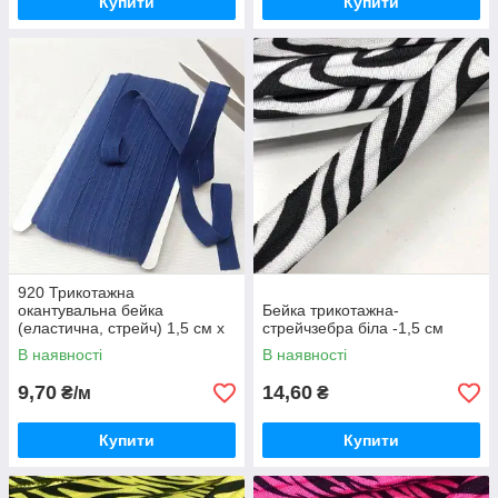
Купити
Купити
920 Трикотажна
окантувальна бейка
Бейка трикотажна-
(еластична, стрейч) 1,5 см х
стрейчзебра біла -1,5 см
1м синій
В наявності
В наявності
9,70
14,60
₴/м
₴
Купити
Купити