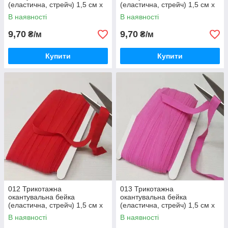
(еластична, стрейч) 1,5 см х
(еластична, стрейч) 1,5 см х
1м блакитний
1м жовтий
В наявності
В наявності
9,70
9,70
₴/м
₴/м
Купити
Купити
012 Трикотажна
013 Трикотажна
окантувальна бейка
окантувальна бейка
(еластична, стрейч) 1,5 см х
(еластична, стрейч) 1,5 см х
1м червона
1м рожевий
В наявності
В наявності