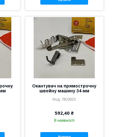
трочну
Окантувач на прямострочну
 мм
швейну машину 34 мм
ЛБ0023
592,40 ₴
В наявності