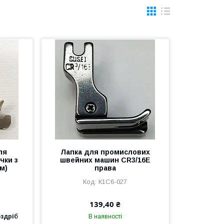
ля
Лапка для промислових
чки з
швейних машин CR3/16E
мм)
права
К1С6-027
139,40 ₴
оздріб
В наявності