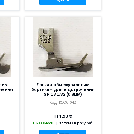
Купити
ьним
Лапка з обмежувальним
очення
бортиком для відстрочення
)
SP 18 1/32 (0,8мм)
К1С6-042
111,50 ₴
В наявності
Оптом і в роздріб