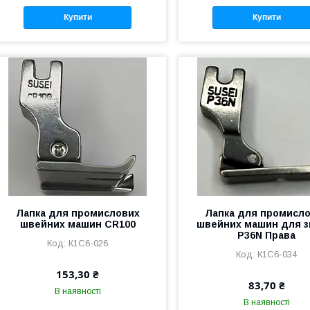
Купити
Купити
Лапка для промислових
Лапка для промисл
швейних машин CR100
швейних машин для з
P36N Права
К1С6-026
К1С6-034
153,30 ₴
83,70 ₴
В наявності
В наявності