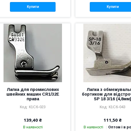
Купити
Купити
Лапка для промислових
Лапка з обмежувал
швейних машин CR1/32E
бортиком для відстр
права
SP 18 3/16 (4,8мм
К1С6-023
К1С6-043
139,40 ₴
111,50 ₴
В наявності
В наявності
Оптом і в р