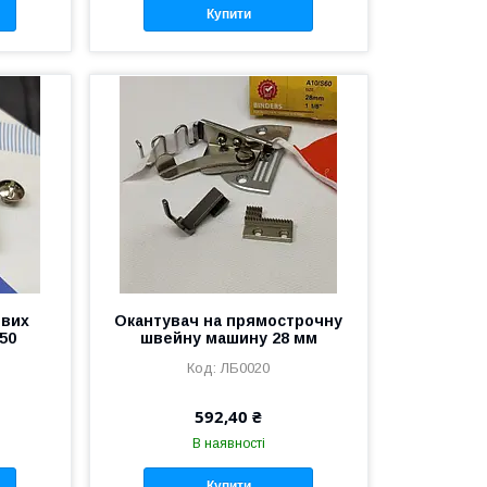
Купити
ових
Окантувач на прямострочну
50
швейну машину 28 мм
ЛБ0020
592,40 ₴
В наявності
Купити