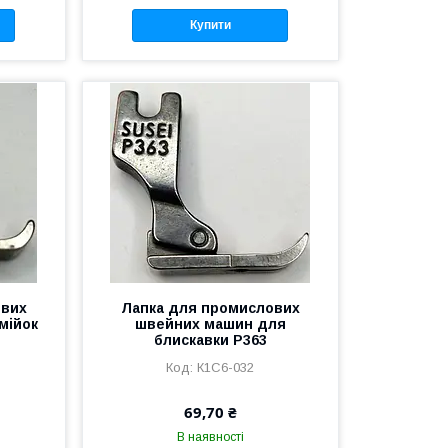
Купити
ових
Лапка для промислових
мійок
швейних машин для
блискавки P363
К1С6-032
69,70 ₴
В наявності