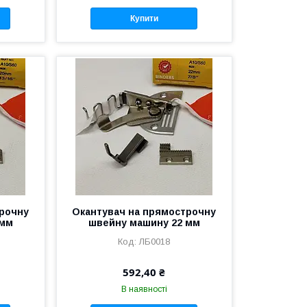
Купити
трочну
Окантувач на прямострочну
 мм
швейну машину 22 мм
ЛБ0018
592,40 ₴
В наявності