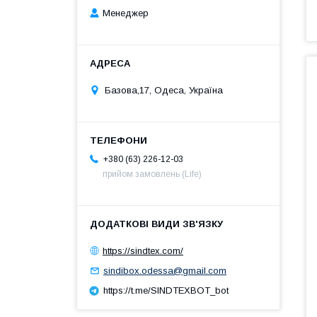
Менеджер
Базова,17, Одеса, Україна
+380 (63) 226-12-03
прийом замовлень (Life)
https://sindtex.com/
sindibox.odessa@gmail.com
https://t.me/SINDTEXBOT_bot