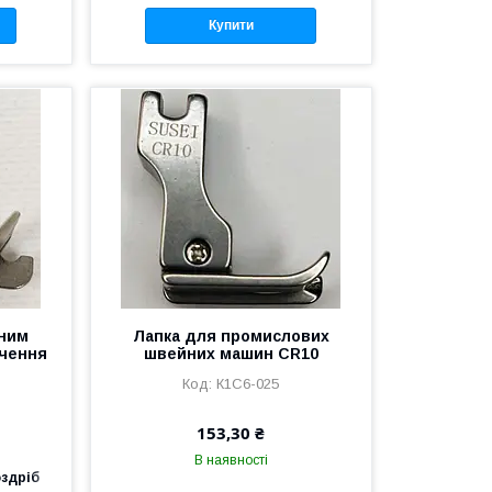
Купити
ьним
Лапка для промислових
очення
швейних машин CR10
)
К1С6-025
153,30 ₴
В наявності
оздріб