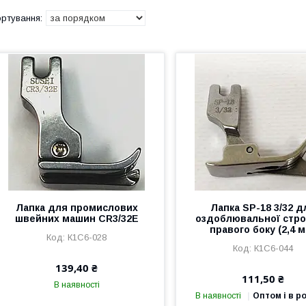
Лапка для промислових
Лапка SP-18 3/32 д
швейних машин CR3/32E
оздоблювальної стро
правого боку (2,4 
К1С6-028
К1С6-044
139,40 ₴
111,50 ₴
В наявності
В наявності
Оптом і в р