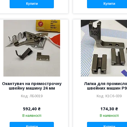
Купити
Купити
Окантувач на прямострочну
Лапка для промисл
швейну машину 24 мм
швейних машин P9
ЛБ0019
К1С6-039
592,40 ₴
174,30 ₴
В наявності
В наявності
Купити
Купити