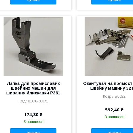
Лапка для промислових
Окантувач на прямос
швейних машин для
швейну машину 32
шивання блискавки P361
ЛБ0022
К1С6-031/1
592,40 ₴
174,30 ₴
В наявності
В наявності