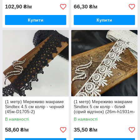
102,90
66,30
₴/м
₴/м
Купити
Купити
(1 метр) Мереживо макраме
(1 метр) Мереживо макраме
Sindtex 4.5 см колір - чорний
Sindtex 5 см колір - білий
(45м-D1705-2)
(сірий відтінок) (26m-h1931m-
1)
В наявності
В наявності
58,60
35,50
₴/м
₴/м