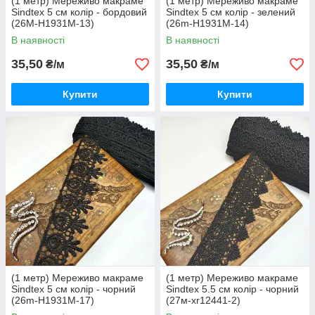
(1 метр) Мереживо макраме
(1 метр) Мереживо макраме
Sindtex 5 см колір - бордовий
Sindtex 5 см колір - зелений
(26М-H1931М-13)
(26m-H1931M-14)
В наявності
В наявності
35,50
35,50
₴/м
₴/м
Купити
Купити
(1 метр) Мереживо макраме
(1 метр) Мереживо макраме
Sindtex 5 см колір - чорний
Sindtex 5.5 см колір - чорний
(26m-H1931M-17)
(27м-xr12441-2)