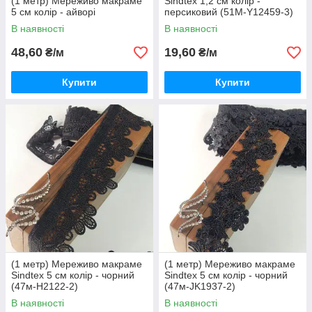
(1 метр) Мереживо макраме
Sindtex 1,2 см колір -
5 см колір - айворі
персиковий (51М-Y12459-3)
В наявності
В наявності
48,60
19,60
₴/м
₴/м
Купити
Купити
(1 метр) Мереживо макраме
(1 метр) Мереживо макраме
Sindtex 5 см колір - чорний
Sindtex 5 см колір - чорний
(47м-H2122-2)
(47м-JK1937-2)
В наявності
В наявності