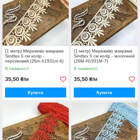
(1 метр) Мереживо макраме
(1 метр) Мереживо макраме
Sindtex 5 см колір -
Sindtex 5 см колір - молочний
персиковий (26m-h1931m-6)
(26М-H1931М-7)
В наявності
В наявності
35,50
35,50
₴/м
₴/м
Купити
Купити