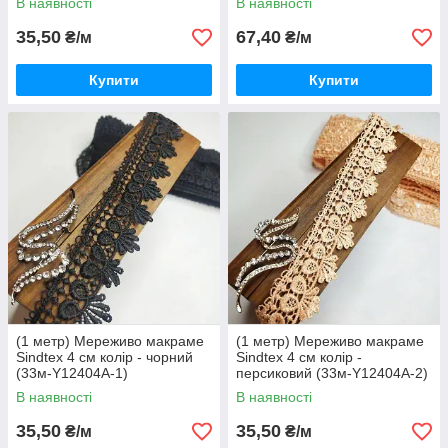
В наявності
В наявності
35,50
67,40
₴/м
₴/м
Купити
Купити
(1 метр) Мереживо макраме
(1 метр) Мереживо макраме
Sindtex 4 см колір - чорний
Sindtex 4 см колір -
(33м-Y12404A-1)
персиковий (33м-Y12404A-2)
В наявності
В наявності
35,50
35,50
₴/м
₴/м