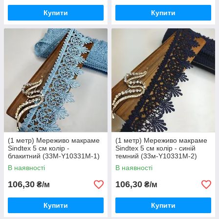
Купити
Купити
(1 метр) Мереживо макраме
(1 метр) Мереживо макраме
Sindtex 5 см колір -
Sindtex 5 см колір - синій
блакитний (33М-Y10331М-1)
темний (33м-Y10331M-2)
В наявності
В наявності
106,30
106,30
₴/м
₴/м
Купити
Купити