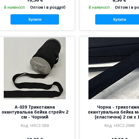
В наявності
Оптом і в роздріб
В наявності
Оптом і в р
Купити
Купити
A-039 Трикотажна
Чорна - трикотаж
окантувальна бейка стрейч 2
окантувальна бейка м
см - Чорний
(еластична) 2 см х 
Н3С2-039
Н3С2-2686