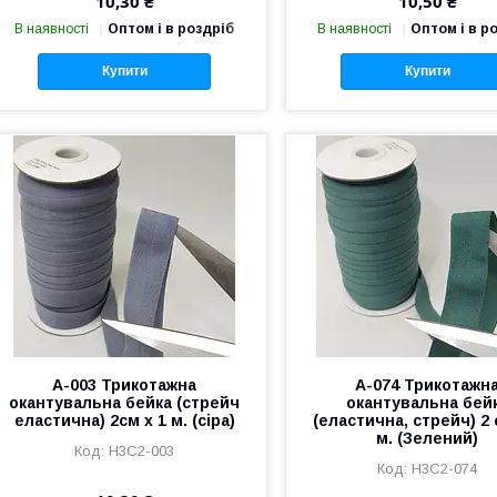
10,30 ₴
10,50 ₴
В наявності
Оптом і в роздріб
В наявності
Оптом і в р
Купити
Купити
А-003 Трикотажна
A-074 Трикотажн
окантувальна бейка (стрейч
окантувальна бей
еластична) 2см х 1 м. (сіра)
(еластична, стрейч) 2 
м. (Зелений)
Н3С2-003
Н3С2-074