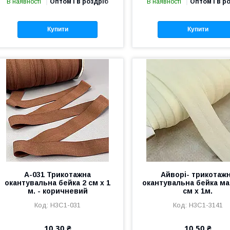
В наявності
Оптом і в роздріб
В наявності
Оптом і в р
Купити
Купити
A-031 Трикотажна
Айворі- трикотаж
окантувальна бейка 2 см х 1
окантувальна бейка ма
м. - коричневий
см х 1м.
Н3С1-031
Н3С1-3141
10,30 ₴
10,50 ₴