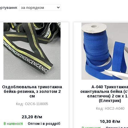
Оздоблювальна трикотажна
A-040 Трикотажн
бейка-резинка, з золотом 2
окантувальна бейка (
см
еластична) 2 см х 1
(Електрик)
О2С6-118005
Н3С2-А040
23,20 ₴/м
10,30 ₴/м
В наявності
Оптом і в роздріб