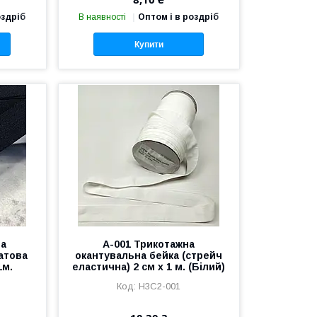
оздріб
В наявності
Оптом і в роздріб
Купити
на
A-001 Трикотажна
атова
окантувальна бейка (стрейч
1м.
еластична) 2 см х 1 м. (Білий)
Н3С2-001