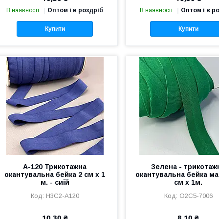
В наявності
Оптом і в роздріб
В наявності
Оптом і в р
Купити
Купити
A-120 Трикотажна
Зелена - трикотаж
окантувальна бейка 2 см х 1
окантувальна бейка ма
м. - сиій
см х 1м.
Н3С2-А120
О2С5-7006
10,30 ₴
8,10 ₴