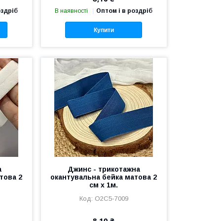
оздріб
В наявності
Оптом і в роздріб
Купити
а
Джинс - трикотажна
това 2
окантувальна бейка матова 2
см х 1м.
О2С5-7009
8,10 ₴