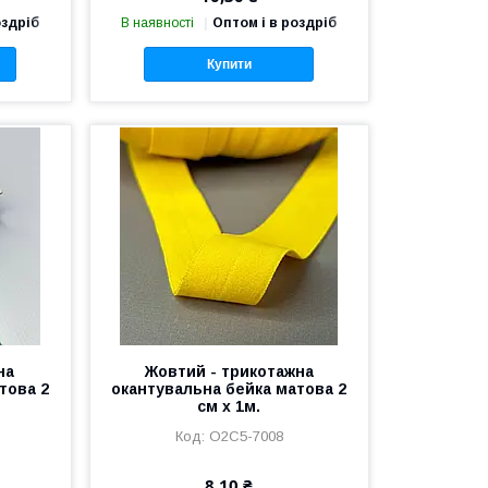
оздріб
В наявності
Оптом і в роздріб
Купити
на
Жовтий - трикотажна
това 2
окантувальна бейка матова 2
см х 1м.
О2С5-7008
8,10 ₴