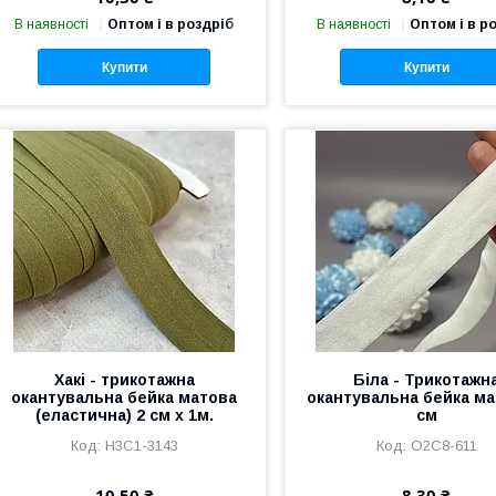
В наявності
Оптом і в роздріб
В наявності
Оптом і в р
Купити
Купити
Хакі - трикотажна
Біла - Трикотажн
окантувальна бейка матова
окантувальна бейка ма
(еластична) 2 см х 1м.
см
Н3С1-3143
О2С8-611
10,50 ₴
8,30 ₴