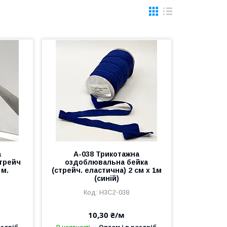
а
A-038 Трикотажна
стрейч
оздоблювальна бейка
 м.
(стрейч. еластична) 2 см х 1м
(синій)
Н3С2-038
10,30 ₴/м