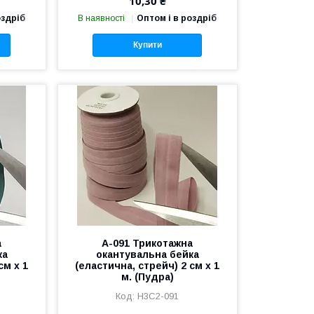
10,30 ₴
оздріб
В наявності
Оптом і в роздріб
Купити
а
A-091 Трикотажна
ка
окантувальна бейка
см х 1
(еластична, стрейч) 2 см х 1
м. (Пудра)
Н3С2-091