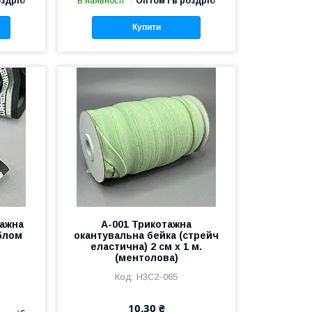
оздріб
В наявності
Оптом і в роздріб
Купити
тажна
A-001 Трикотажна
іблом
окантувальна бейка (стрейч
еластична) 2 см х 1 м.
(ментолова)
Н3С2-065
10,30 ₴