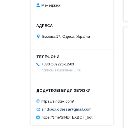
Менеджер
Базова,17, Одеса, Україна
+380 (63) 226-12-03
прийом замовлень (Life)
https://sindtex.com/
sindibox.odessa@gmail.com
https://t.me/SINDTEXBOT_bot