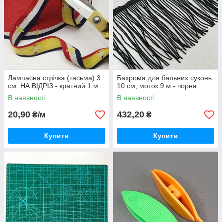
Лампасна стрічка (тасьма) 3
Бахрома для бальних суконь
см. НА ВІДРІЗ - кратний 1 м.
10 см, моток 9 м - чорна
В наявності
В наявності
20,90
432,20
₴/м
₴
Купити
Купити