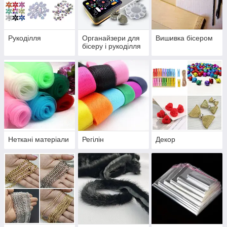
Рукоділля
Органайзери для
Вишивка бісером
бісеру і рукоділля
Неткані матеріали
Регілін
Декор