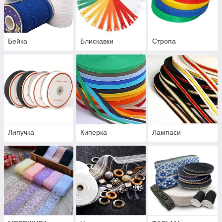
Бейка
Блискавки
Стропа
Липучка
Киперка
Лампаси