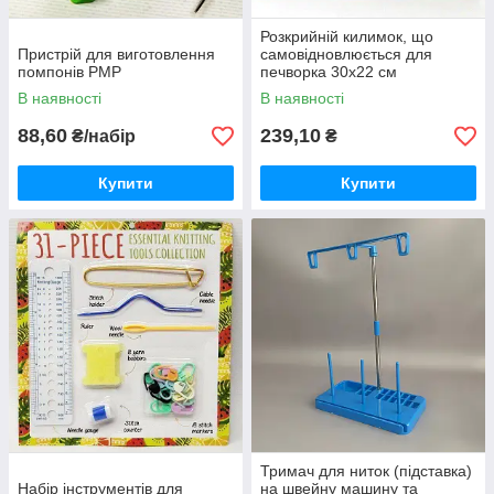
Розкрийній килимок, що
Пристрій для виготовлення
самовідновлюється для
помпонів РМР
печворка 30х22 см
В наявності
В наявності
88,60
239,10
₴/набір
₴
Купити
Купити
Тримач для ниток (підставка)
Набір інструментів для
на швейну машину та