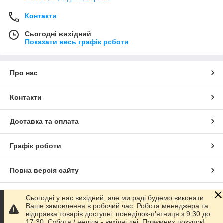
Контакти
Сьогодні вихідний
Показати весь графік роботи
Про нас
Контакти
Доставка та оплата
Графік роботи
Повна версія сайту
Сайт створено на маркетплейсі
Prom.ua
Сьогодні у нас вихідний, але ми раді будемо виконати
Ваше замовлення в робочий час. Робота менеджера та
відправка товарів доступні: понеділок-п'ятниця з 9:30 до
Політика конфіденційності
17:30. Субота / неділя - вихідні дні. Приємних покупок!