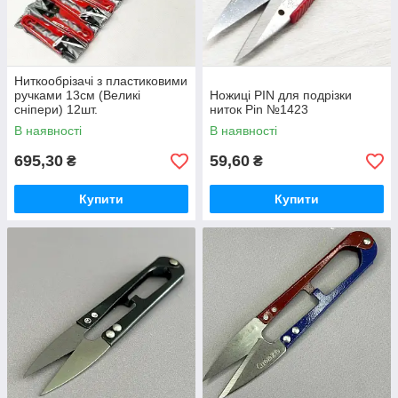
Ниткообрізачі з пластиковими
ручками 13см (Великі
Ножиці PIN для подрізки
сніпери) 12шт.
ниток Pin №1423
В наявності
В наявності
695,30
59,60
₴
₴
Купити
Купити