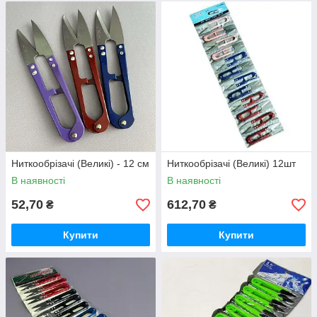
Ниткообрізачі (Великі) - 12 см
Ниткообрізачі (Великі) 12шт
В наявності
В наявності
52,70
612,70
₴
₴
Купити
Купити