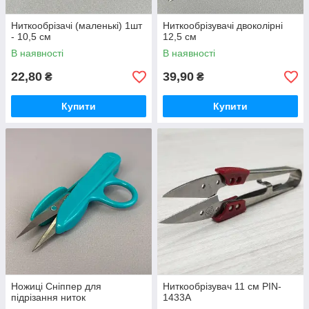
Ниткообрізачі (маленькі) 1шт
Ниткообрізувачі двоколірні
- 10,5 см
12,5 см
В наявності
В наявності
22,80
39,90
₴
₴
Купити
Купити
Ножиці Сніппер для
Ниткообрізувач 11 см PIN-
підрізання ниток
1433A