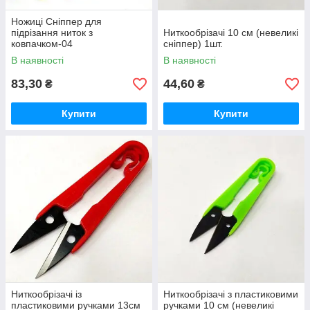
Ножиці Сніппер для
підрізання ниток з
Ниткообрізачі 10 см (невеликі
ковпачком-04
сніппер) 1шт.
В наявності
В наявності
83,30
44,60
₴
₴
Купити
Купити
Ниткообрізачі із
Ниткообрізачі з пластиковими
пластиковими ручками 13см
ручками 10 см (невеликі