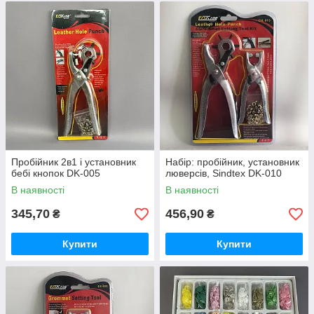
Пробійник 2в1 і установник
Набір: пробійник, установник
бебі кнопок DK-005
люверсів, Sindtex DK-010
В наявності
В наявності
345,70
456,90
₴
₴
Купити
Купити