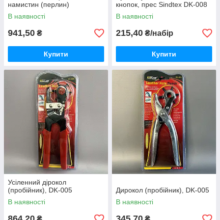
намистин (перлин)
кнопок, прес Sindtex DK-008
В наявності
В наявності
941,50
215,40
₴
₴/набір
Купити
Купити
Усіленний дірокол
(пробійник), DK-005
Дирокол (пробійник), DK-005
В наявності
В наявності
864,20
345,70
₴
₴