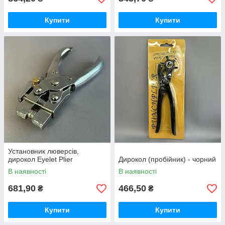
Купити
Купити
Установник люверсів,
дирокол Eyelet Plier
Дирокол (пробійник) - чорний
В наявності
В наявності
681,90
466,50
₴
₴
Купити
Купити