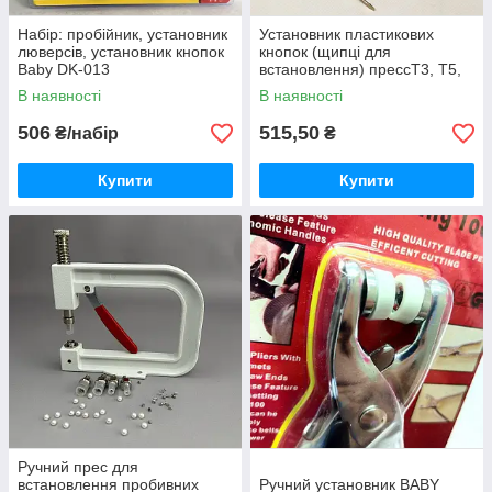
Набір: пробійник, установник
Установник пластикових
люверсів, установник кнопок
кнопок (щипці для
Baby DK-013
встановлення) прессТ3, Т5,
Т8
В наявності
В наявності
506
515,50
₴/набір
₴
Купити
Купити
Ручний прес для
встановлення пробивних
Ручний установник BABY