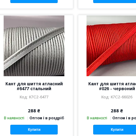
Кант для шиття атласний
Кант для шиття атла
#6477 стальний
#026 - червоний
К7С2-6477
К7С2-66026
288 ₴
288 ₴
В наявності
Оптом і в роздріб
В наявності
Оптом і в р
Купити
Купити