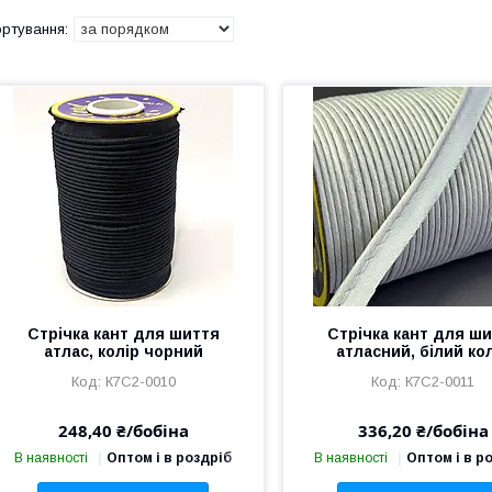
Стрічка кант для шиття
Стрічка кант для ш
атлас, колір чорний
атласний, білий ко
К7С2-0010
К7С2-0011
248,40 ₴/бобіна
336,20 ₴/бобіна
В наявності
Оптом і в роздріб
В наявності
Оптом і в р