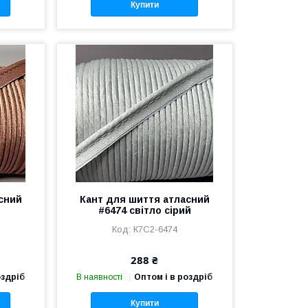
Купити
сний
Кант для шиття атласний
#6474 світло сірий
К7С2-6474
288 ₴
оздріб
В наявності
Оптом і в роздріб
Купити