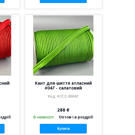
сний
Кант для шиття атласний
#047 - салатовий
К7С2-66047
288 ₴
оздріб
В наявності
Оптом і в роздріб
Купити