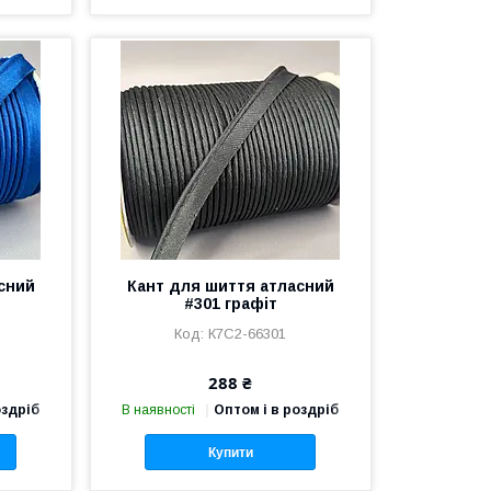
сний
Кант для шиття атласний
#301 графіт
К7С2-66301
288 ₴
оздріб
В наявності
Оптом і в роздріб
Купити