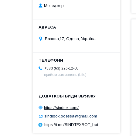
Менеджер
Базова,17, Одеса, Україна
+380 (63) 226-12-03
прийом замовлень (Life)
https://sindtex.com/
sindibox.odessa@gmail.com
https://t.me/SINDTEXBOT_bot