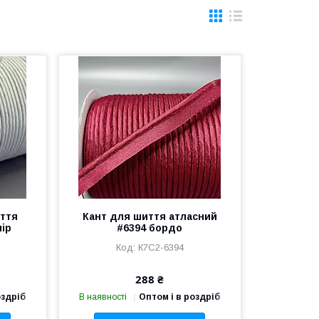
иття
Кант для шиття атласний
лір
#6394 бордо
К7С2-6394
288 ₴
оздріб
В наявності
Оптом і в роздріб