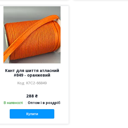
Кант для шиття атласний
#849 - оранжевий
К7С2-66849
288 ₴
В наявності
Оптом і в роздріб
Купити