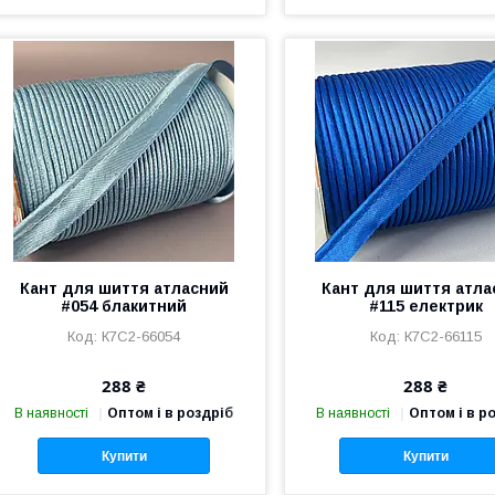
Кант для шиття атласний
Кант для шиття атла
#054 блакитний
#115 електрик
К7С2-66054
К7С2-66115
288 ₴
288 ₴
В наявності
Оптом і в роздріб
В наявності
Оптом і в р
Купити
Купити