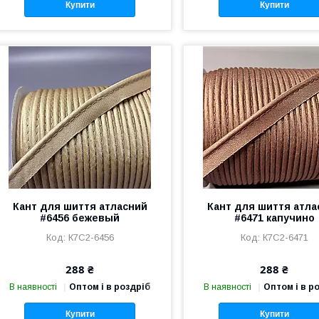
Купити
Купити
Кант для шиття атласний
Кант для шиття атла
#6456 бежевый
#6471 капучино
К7С2-6456
К7С2-6471
288 ₴
288 ₴
В наявності
Оптом і в роздріб
В наявності
Оптом і в р
Купити
Купити