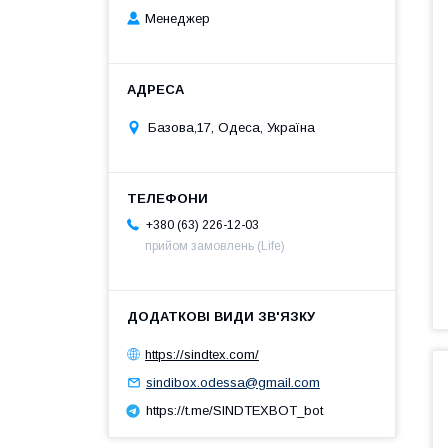
Менеджер
Базова,17, Одеса, Україна
+380 (63) 226-12-03
прийом замовлень (Life)
https://sindtex.com/
sindibox.odessa@gmail.com
https://t.me/SINDTEXBOT_bot