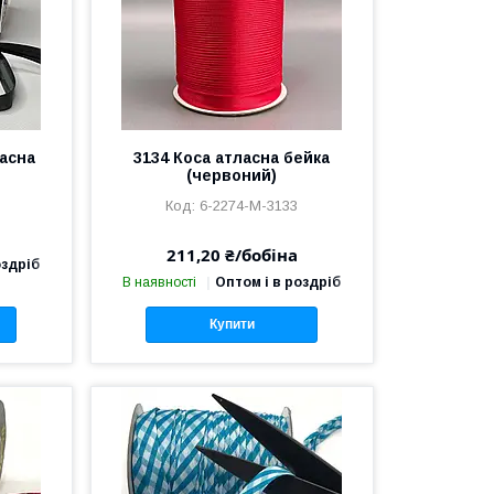
ласна
3134 Коса атласна бейка
(червоний)
6-2274-М-3133
211,20 ₴/бобіна
оздріб
В наявності
Оптом і в роздріб
Купити