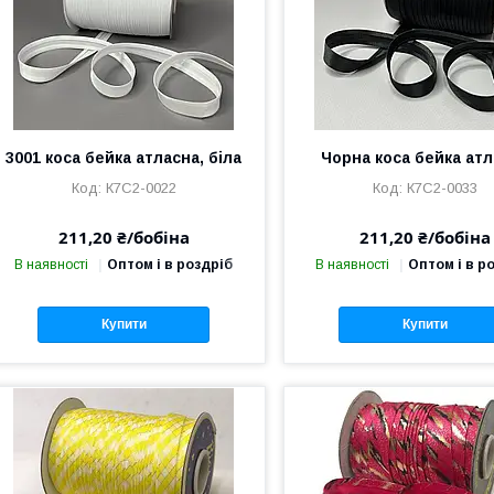
3001 коса бейка атласна, біла
Чорна коса бейка ат
К7С2-0022
К7С2-0033
211,20 ₴/бобіна
211,20 ₴/бобіна
В наявності
Оптом і в роздріб
В наявності
Оптом і в р
Купити
Купити