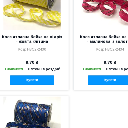
Коса атласна бейка на відріз
Коса атласна бейка на 
- жовта клітина
- малинова із золо
Н3С2-2430
Н3С2-2434
8,70 ₴
8,70 ₴
В наявності
Оптом і в роздріб
В наявності
Оптом і в р
Купити
Купити