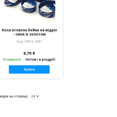
Коса атласна бейка на відріз
- синя із золотом
Н3С2-2437
8,70 ₴
В наявності
Оптом і в роздріб
Купити