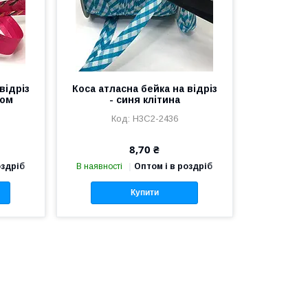
відріз
Коса атласна бейка на відріз
том
- синя клітина
Н3С2-2436
8,70 ₴
оздріб
В наявності
Оптом і в роздріб
Купити