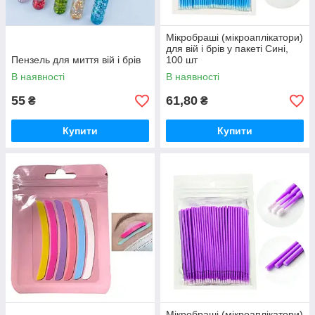
Мікробраші (мікроаплікатори)
для вій і брів у пакеті Сині,
Пензель для миття вій і брів
100 шт
В наявності
В наявності
55
61,80
₴
₴
Купити
Купити
Мікробраші (мікроаплікатори)