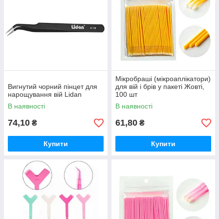
Мікробраші (мікроаплікатори)
Вигнутий чорний пінцет для
для вій і брів у пакеті Жовті,
нарощування вій Lidan
100 шт
В наявності
В наявності
74,10
61,80
₴
₴
Купити
Купити