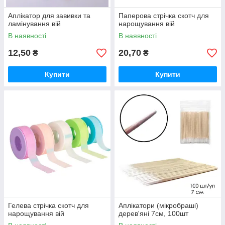
Аплікатор для завивки та
Паперова стрічка скотч для
ламінування вій
нарощування вій
В наявності
В наявності
12,50
20,70
₴
₴
Купити
Купити
Гелева стрічка скотч для
Аплікатори (мікробраші)
нарощування вій
дерев'яні 7см, 100шт