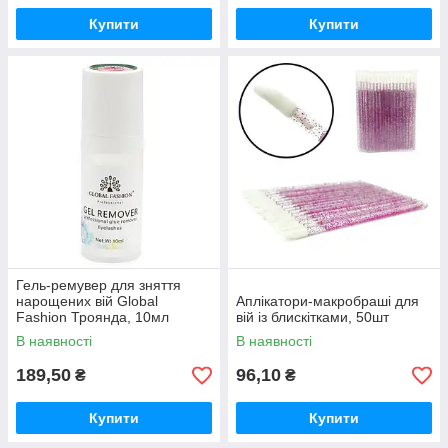
Купити
Купити
Гель-ремувер для зняття
нарощених вій Global
Аплікатори-макробраші для
Fashion Троянда, 10мл
вій із блискітками, 50шт
В наявності
В наявності
189,50
96,10
₴
₴
Купити
Купити