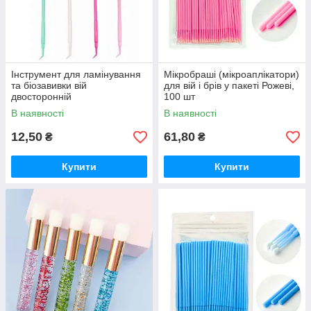
Інструмент для ламінування
Мікробраші (мікроаплікатори)
та біозавивки вій
для вій і брів у пакеті Рожеві,
двосторонній
100 шт
В наявності
В наявності
12,50
61,80
₴
₴
Купити
Купити