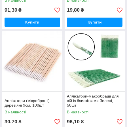
В наявності
В наявності
91,30
19,80
₴
₴
Купити
Купити
Аплікатори-макробраші для
Аплікатори (мікробраші)
вій із блискітками Зелені,
дерев'яні 9см, 100шт
50шт
В наявності
В наявності
30,70
96,10
₴
₴