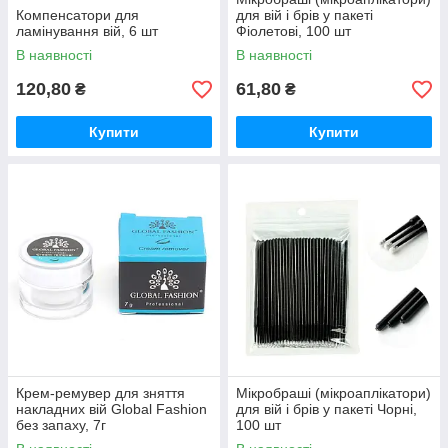
Компенсатори для
для вій і брів у пакеті
ламінування вій, 6 шт
Фіолетові, 100 шт
В наявності
В наявності
120,80
61,80
₴
₴
Купити
Купити
Крем-ремувер для зняття
Мікробраші (мікроаплікатори)
накладних вій Global Fashion
для вій і брів у пакеті Чорні,
без запаху, 7г
100 шт