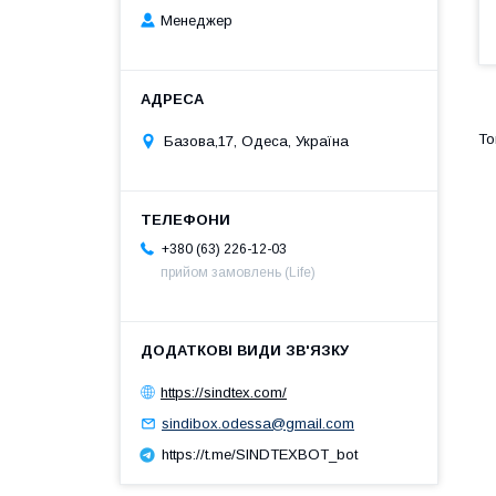
Менеджер
Базова,17, Одеса, Україна
+380 (63) 226-12-03
прийом замовлень (Life)
https://sindtex.com/
sindibox.odessa@gmail.com
https://t.me/SINDTEXBOT_bot