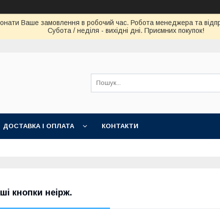
конати Ваше замовлення в робочий час. Робота менеджера та відпра
Субота / неділя - вихідні дні. Приємних покупок!
ДОСТАВКА І ОПЛАТА
КОНТАКТИ
нші кнопки неірж.