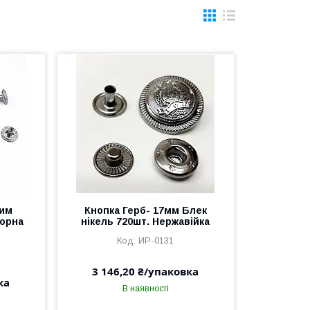
вим
Кнопка Герб- 17мм Блек
Чорна
нікель 720шт. Нержавійка
ИР-0131
3 146,20 ₴/упаковка
ка
В наявності