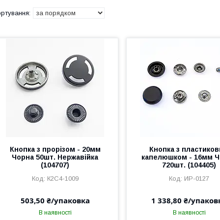
Кнопка з прорізом - 20мм
Кнопка з пластико
Чорна 50шт. Нержавійка
капелюшком - 16мм 
(104707)
720шт. (104405)
К2С4-1009
ИР-0127
503,50 ₴/упаковка
1 338,80 ₴/упаков
В наявності
В наявності