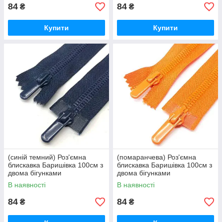
84
84
₴
₴
Купити
Купити
(синій темний) Роз'ємна
(помаранчева) Роз'ємна
блискавка Баришівка 100см з
блискавка Баришівка 100см з
двома бігунками
двома бігунками
В наявності
В наявності
84
84
₴
₴