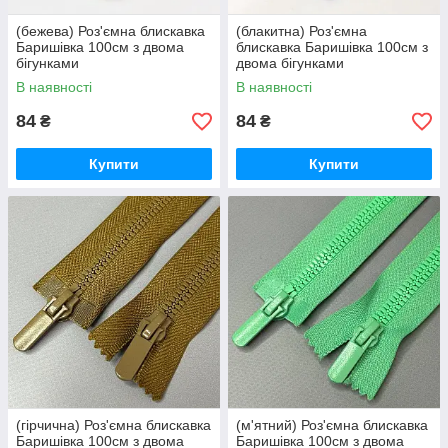
(бежева) Роз'ємна блискавка
(блакитна) Роз'ємна
Баришівка 100см з двома
блискавка Баришівка 100см з
бігунками
двома бігунками
В наявності
В наявності
84
84
₴
₴
Купити
Купити
(гірчична) Роз'ємна блискавка
(м'ятний) Роз'ємна блискавка
Баришівка 100см з двома
Баришівка 100см з двома