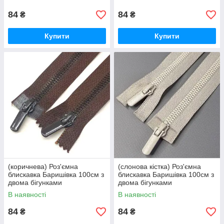
84
84
₴
₴
Купити
Купити
(коричнева) Роз'ємна
(слонова кістка) Роз'ємна
блискавка Баришівка 100см з
блискавка Баришівка 100см з
двома бігунками
двома бігунками
В наявності
В наявності
84
84
₴
₴