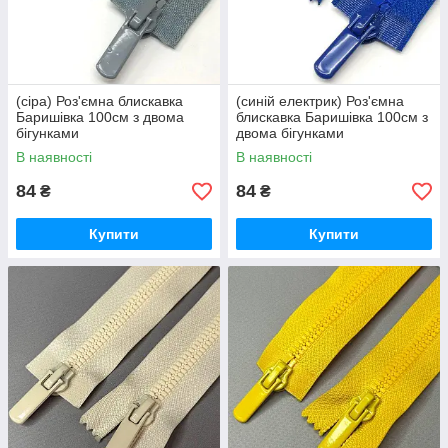
(сіра) Роз'ємна блискавка
(синій електрик) Роз'ємна
Баришівка 100см з двома
блискавка Баришівка 100см з
бігунками
двома бігунками
В наявності
В наявності
84
84
₴
₴
Купити
Купити