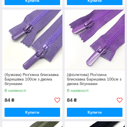
Купити
Купити
(бузкова) Роз'ємна блискавка
(фіолетова) Роз'ємна
Баришівка 100см з двома
блискавка Баришівка 100см з
бігунками
двома бігунками
В наявності
В наявності
84
84
₴
₴
Купити
Купити