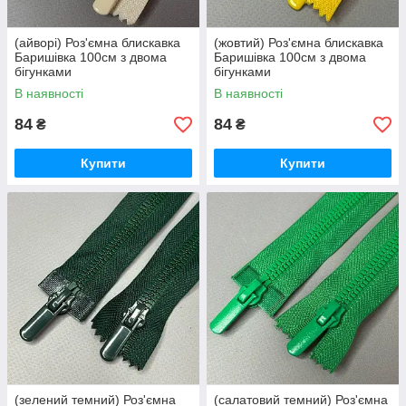
(айворі) Роз'ємна блискавка
(жовтий) Роз'ємна блискавка
Баришівка 100см з двома
Баришівка 100см з двома
бігунками
бігунками
В наявності
В наявності
84
84
₴
₴
Купити
Купити
(зелений темний) Роз'ємна
(салатовий темний) Роз'ємна