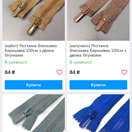
(кайот) Роз'ємна блискавка
(капучино) Роз'ємна
Баришівка 100см з двома
блискавка Баришівка 100см з
бігунками
двома бігунками
В наявності
В наявності
84
84
₴
₴
Купити
Купити