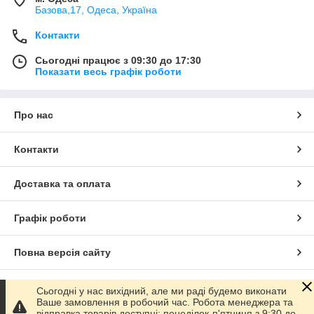
Базова,17, Одеса, Україна
Контакти
Сьогодні працює з 09:30 до 17:30
Показати весь графік роботи
Про нас
Контакти
Доставка та оплата
Графік роботи
Повна версія сайту
Сайт створено на маркетплейсі
Prom.ua
Сьогодні у нас вихідний, але ми раді будемо виконати
Ваше замовлення в робочий час. Робота менеджера та
відправка товарів доступні: понеділок-п'ятниця з 9:30 до