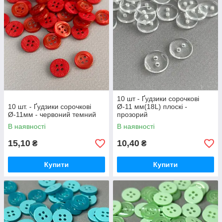
10 шт - Ґудзики сорочкові
10 шт. - Ґудзики сорочкові
Ø-11 мм(18L) плоскі -
Ø-11мм - червоний темний
прозорий
В наявності
В наявності
15,10
10,40
₴
₴
Купити
Купити