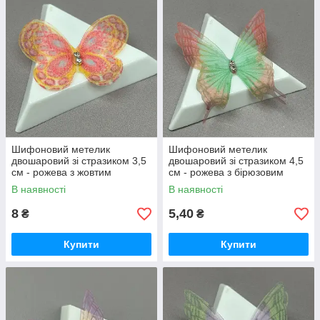
Шифоновий метелик
Шифоновий метелик
двошаровий зі стразиком 3,5
двошаровий зі стразиком 4,5
см - рожева з жовтим
см - рожева з бірюзовим
В наявності
В наявності
8
5,40
₴
₴
Купити
Купити