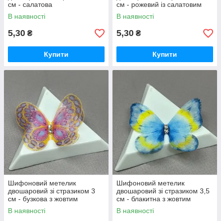
см - салатова
см - рожевий із салатовим
В наявності
В наявності
5,30
5,30
₴
₴
Купити
Купити
Шифоновий метелик
Шифоновий метелик
двошаровий зі стразиком 3
двошаровий зі стразиком 3,5
см - бузкова з жовтим
см - блакитна з жовтим
В наявності
В наявності