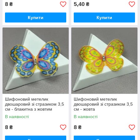
8
5,40
₴
₴
Купити
Купити
Шифоновий метелик
Шифоновий метелик
двошаровий зі стразиком 3,5
двошаровий зі стразиком 3,5
см - блакитна з жовтим
см - жовта
В наявності
В наявності
8
8
₴
₴