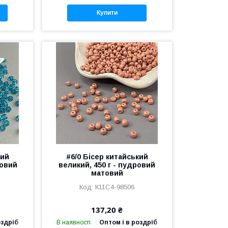
Купити
кий
#6/0 Бісер китайський
ровий
великий, 450 г - пудровий
матовий
К11С4-98506
137,20 ₴
оздріб
В наявності
Оптом і в роздріб