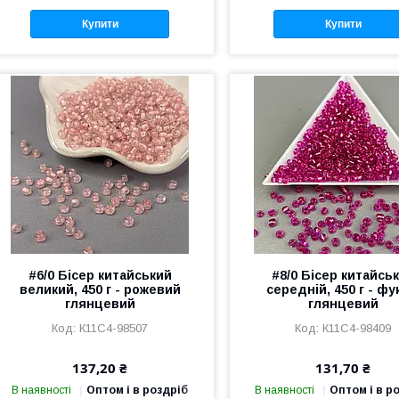
Купити
Купити
#6/0 Бісер китайський
#8/0 Бісер китайсь
великий, 450 г - рожевий
середній, 450 г - фу
глянцевий
глянцевий
К11С4-98507
К11С4-98409
137,20 ₴
131,70 ₴
В наявності
Оптом і в роздріб
В наявності
Оптом і в р