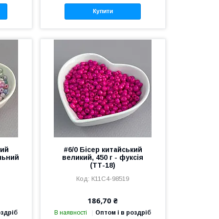
Купити
кий
#6/0 Бісер китайський
ельний
великий, 450 г - фуксія
(ТТ-18)
К11С4-98519
186,70 ₴
оздріб
В наявності
Оптом і в роздріб