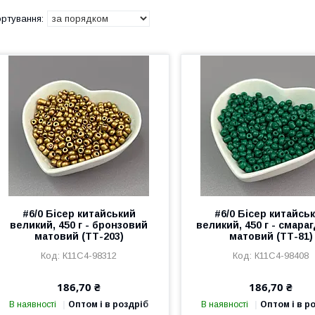
#6/0 Бісер китайський
#6/0 Бісер китайсь
великий, 450 г - бронзовий
великий, 450 г - смара
матовий (ТТ-203)
матовий (ТТ-81)
К11С4-98312
К11С4-98408
186,70 ₴
186,70 ₴
В наявності
Оптом і в роздріб
В наявності
Оптом і в р