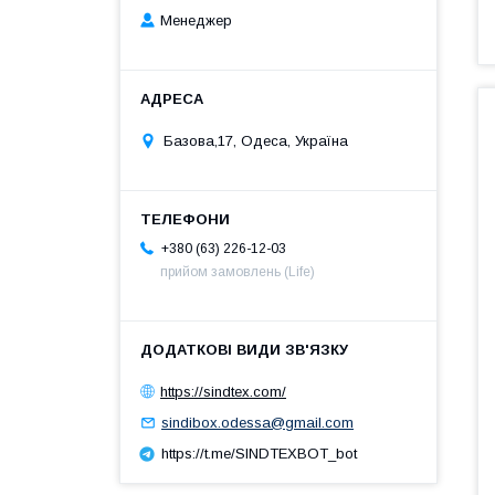
Менеджер
Базова,17, Одеса, Україна
+380 (63) 226-12-03
прийом замовлень (Life)
https://sindtex.com/
sindibox.odessa@gmail.com
https://t.me/SINDTEXBOT_bot