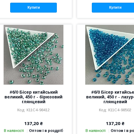
Купити
Купити
#6/0 Бісер китайський
#6/0 Бісер китайсь
великий, 450 г - бірюзовий
великий, 450 г - лазу
глянцевий
глянцевий
К11С4-98412
К11С4-98502
137,20 ₴
137,20 ₴
В наявності
Оптом і в роздріб
В наявності
Оптом і в р