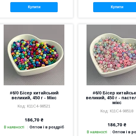
Купити
Купити
#6/0 Бісер китайський
#6/0 Бісер китайсь
великий, 450 г - Мікс
великий, 450 г - паст
мікс
К11С4-98521
К11С4-98518
186,70 ₴
186,70 ₴
В наявності
Оптом і в роздріб
В наявності
Оптом і в р