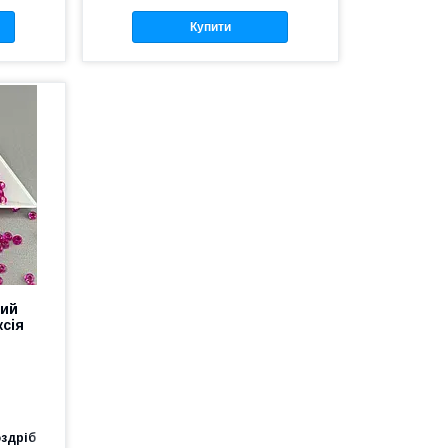
Купити
кий
ксія
оздріб