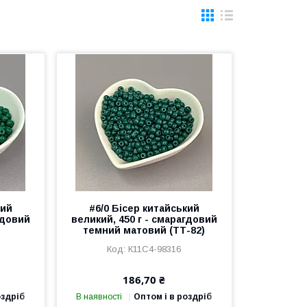
кий
#6/0 Бісер китайський
гдовий
великий, 450 г - смарагдовий
темний матовий (ТТ-82)
К11С4-98316
186,70 ₴
оздріб
В наявності
Оптом і в роздріб