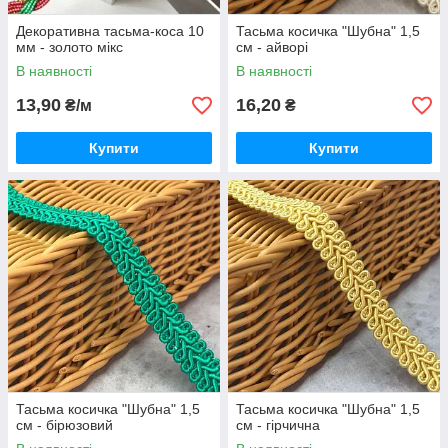
Декоративна тасьма-коса 10
Тасьма косичка "Шубна" 1,5
мм - золото мікс
см - айворі
В наявності
В наявності
13,90
16,20
₴/м
₴
Купити
Купити
Тасьма косичка "Шубна" 1,5
Тасьма косичка "Шубна" 1,5
см - бірюзовий
см - гірчична