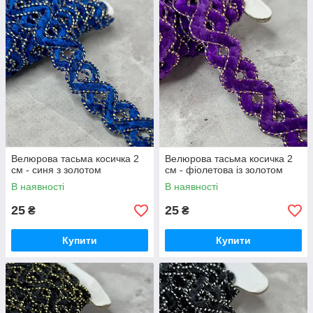
Велюрова тасьма косичка 2
Велюрова тасьма косичка 2
см - синя з золотом
см - фіолетова із золотом
В наявності
В наявності
25
25
₴
₴
Купити
Купити