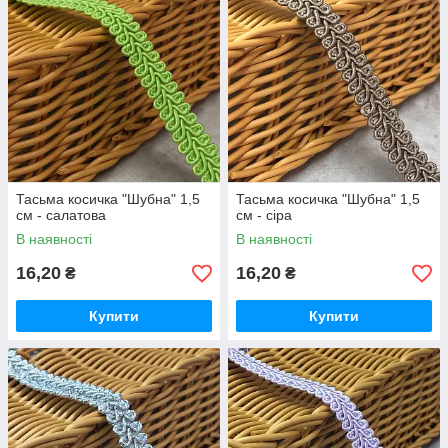
Тасьма косичка "Шубна" 1,5
Тасьма косичка "Шубна" 1,5
см - салатова
см - сіра
В наявності
В наявності
16,20
16,20
₴
₴
Купити
Купити