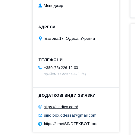
Менеджер
Базова,17, Одеса, Україна
+380 (63) 226-12-03
прийом замовлень (Life)
https://sindtex.com/
sindibox.odessa@gmail.com
https://t.me/SINDTEXBOT_bot