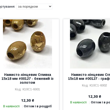
Намисто-кінцевик Оливка
Намисто-кінцевик Ол
15х18 мм #00127 - бежевий із
15х18 мм #00127 - граф
золотом
К10С1-6002
К10С1-6001
12,30 ₴
12,30 ₴
В наявності
Оптом і в р
В наявності
Оптом і в роздріб