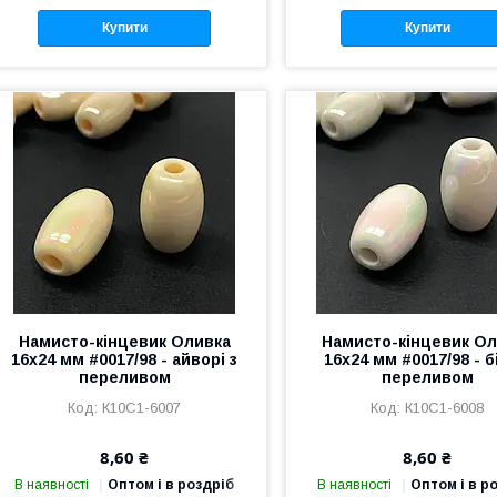
Купити
Купити
Намисто-кінцевик Оливка
Намисто-кінцевик Ол
16х24 мм #0017/98 - айворі з
16х24 мм #0017/98 - б
переливом
переливом
К10С1-6007
К10С1-6008
8,60 ₴
8,60 ₴
В наявності
Оптом і в роздріб
В наявності
Оптом і в р