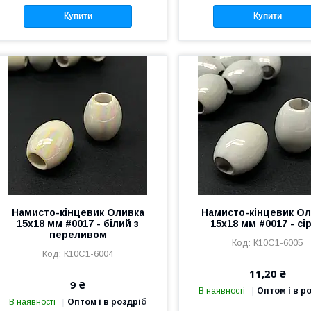
Купити
Купити
Намисто-кінцевик Оливка
Намисто-кінцевик Ол
15х18 мм #0017 - білий з
15х18 мм #0017 - сі
переливом
К10С1-6005
К10С1-6004
11,20 ₴
9 ₴
В наявності
Оптом і в р
В наявності
Оптом і в роздріб