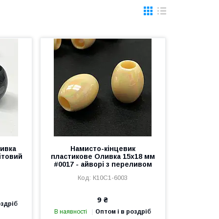
ивка
Намисто-кінцевик
ітовий
пластикове Оливка 15х18 мм
#0017 - айворі з переливом
К10С1-6003
9 ₴
оздріб
В наявності
Оптом і в роздріб