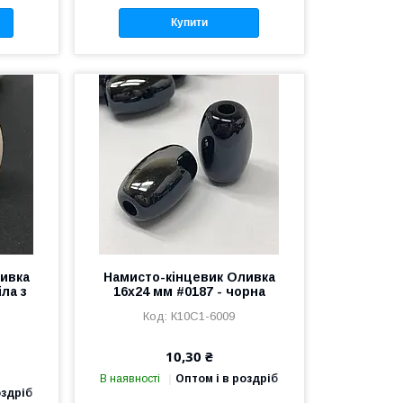
Купити
ивка
Намисто-кінцевик Оливка
іла з
16х24 мм #0187 - чорна
К10С1-6009
10,30 ₴
В наявності
Оптом і в роздріб
оздріб