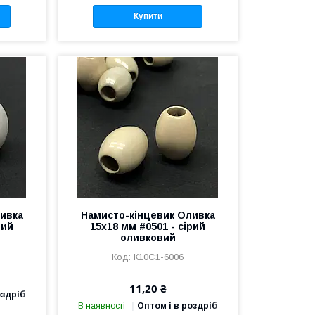
Купити
ивка
Намисто-кінцевик Оливка
рий
15х18 мм #0501 - сірий
оливковий
К10С1-6006
11,20 ₴
оздріб
В наявності
Оптом і в роздріб