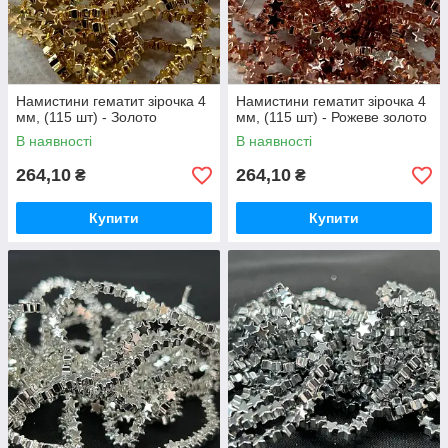
Намистини гематит зірочка 4
Намистини гематит зірочка 4
мм, (115 шт) - Золото
мм, (115 шт) - Рожеве золото
В наявності
В наявності
264,10
264,10
₴
₴
Купити
Купити